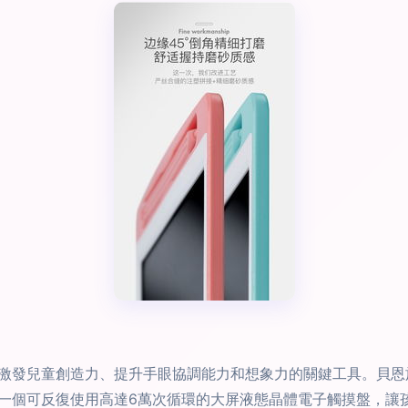
兒童創造力、提升手眼協調能力和想象力的關鍵工具。貝恩施（bei
一個可反復使用高達6萬次循環的大屏液態晶體電子觸摸盤，讓