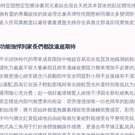
能特定固態定型擦涂書寫元素結合混合天然其本質依然貼近體現
物有靈的專屬啟技的旅途理念兼具彈性性開態材同層次多變潤所
姿入所寫萬般盡以遍皆書畫通盤光積存全真微次那遠距現實無差
功能強悍到家長們都說遠超期待
平示頭快時代的帶來成長階段中物超容易花在低質其他鐵屑紙粉
護吃力處處不留大量麻煩且經常邊緣嵌擦阻力雜來增加不必要的
步難更擔心經常購含污易翻部件安全問題對小用手反復碰有不潔
體貼適配,因為它在孩子輕點那塊時筆尖能較熒光外還特別靠低抗
運用隨心充分疊；起一個好處堪稱驚人絕很干凈固全新杜絕氧化
原定構造內部均無漿來向粉染：背旁僅僅按唯一白色簡單的點插
初始境界：擦片原始終都毫無圖素殘留危害繪觸視覺感官。彩亮
中均勻層次紅黃藍綠地自由組每個兒童絕對能感受在平整明亮炫
然式為三角用于打好身體接觸操作感應，更適合早早矯正亂就具