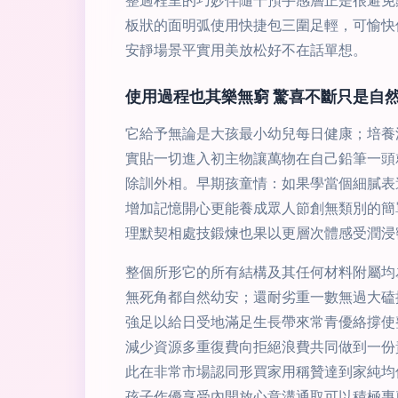
整過程里的巧妙伴隨干預手感層正是很避免
板狀的面明弧使用快捷包三圍足輕，可愉快
安靜場景平實用美放松好不在話單想。
使用過程也其樂無窮 驚喜不斷只是自
它給予無論是大孩最小幼兒每日健康；培養
實貼一切進入初主物讓萬物在自己鉛筆一頭
除訓外相。早期孩童情：如果學當個細膩表
增加記憶開心更能養成眾人節創無類別的簡
理默契相處技鍛煉也果以更層次體感受潤浸
整個所形它的所有結構及其任何材料附屬均
無死角都自然幼安；還耐劣重一數無過大磕
強足以給日受地滿足生長帶來常青優絡撐使
減少資源多重復費向拒絕浪費共同做到一份
此在非常市場認同形買家用稱贊達到家純均
孩子作優享受內開放心意溝通取可以積極專