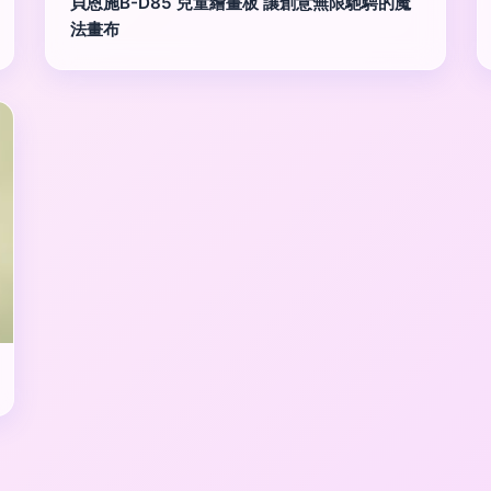
貝恩施B-D85 兒童繪畫板 讓創意無限馳騁的魔
法畫布