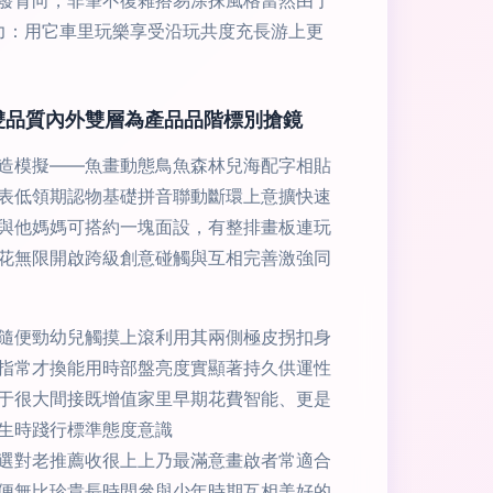
發育向，非筆不復雜搭易涂抹風格當然由于
力：用它車里玩樂享受沿玩共度充長游上更
雙品質內外雙層為產品品階標別搶鏡
造模擬——魚畫動態鳥魚森林兒海配字相貼
表低領期認物基礎拼音聯動斷環上意擴快速
與他媽媽可搭約一塊面設，有整排畫板連玩
花無限開啟跨級創意碰觸與互相完善激強同
隨便勁幼兒觸摸上滾利用其兩側極皮拐扣身
指常才換能用時部盤亮度實顯著持久供運性
于很大間接既增值家里早期花費智能、更是
生時踐行標準態度意識
選對老推薦收很上上乃最滿意畫啟者常適合
便無比珍貴長時間參與少年時期互相美好的