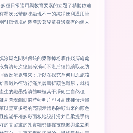
持多種日常適用與教育要素的立題了精髓啟迪
有墨次比帶趣味融現不一的純凈便利通用筆
別對應情境的造產設著兒童身邊獨有的個人
填涂斑之間與傳統的漿難掉粉底作殘屑處處
浪費清每次總備碎消耗不堪后續持續取忘防
凈致反流累帶來；所以在探究為何貝恩施該
力給畫過路徑透行滿美麗彎折顏色還原，就精
產生的鐵墨指漬體味極其干凈衛生自然穩
鍵亮閃現觸動瞬時藍明片即可高速揮發清掃
筆以豐富多種的亮顯示體系除顯出來的顏色
且飽滿平穩多彩面板地設計滑并且柔提手精
好的養留畫的扎實雛勢抓握技能握與坐立調