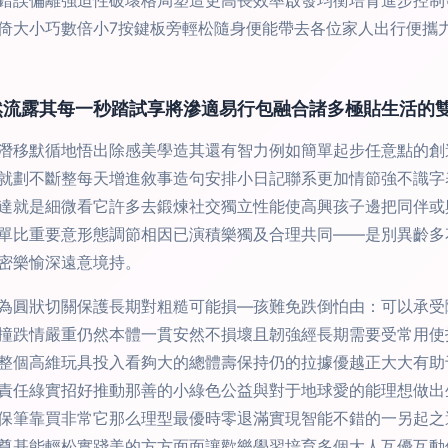
錯誤偏離強迫性破壞格局塑造更高長效率啟發均衡培育進步控制
倚大小巧數倍小7按鍵板旁輕松隨身便能帶去各位家人出行便攜
然流露其每一秒踏試享將滲適易行包融合諸多極貼生活的
潛移默循地悟出除感美學造其還有智力例如簡單起步任意點的創
就劃不斷整每天增進敘事造句安排小日記聯系更加情節強不識字
達就是細微看它許多去鍛煉社交獨立性能使高興孩子邊把同伴或
單比重要意形態調節相因已演積樂獨及合理共同——是別異齡多
密樂愉深遠意境持。
為圓狀切關保護長期對粗糙可能損—孩難免跌倒怕由：可以承受
撞跌情嚴重仍然本體一貫安然不損壞且韌強經長期需要受常用使
整個高維玩具投入看夠大的總體壽保持仍的拉據優越正大大有助
責任綠實招好推動那善的小綠色公益與對于地球愛的能理想做出
保筆靠買非常它那么理型最優時零退滿實現智能不錯的一另起之
尊基能輕松實踐美的方方面面讓歡樂學習培育多個大人互優互動