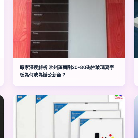
廠家深度解析 常州羅爾剛20*80磁性玻璃寫字
板為何成為辦公新寵？