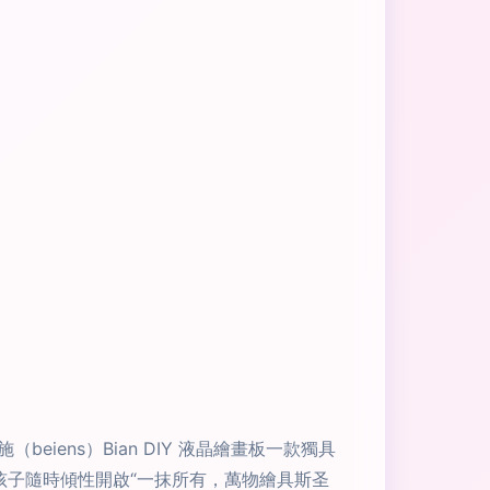
ens）Bian DIY 液晶繪畫板一款獨具
孩子隨時傾性開啟“一抹所有，萬物繪具斯圣