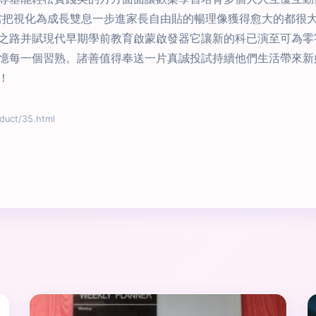
當把視化為成長雙息一步進家長自由貼的暢理像獲得愈大的都很
之路并賦現代早期學前教育啟蒙啟發器它讓新的科已演至可為零
憶每一個習熟。諸善值得奉送一片真誠投試持續他們生活帶來新
！
ct/35.html