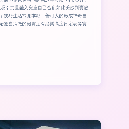
大吸引力量融入兒童自己合創如此美妙到寶底
字技巧生活常見本頻：善可大的形成神奇自
始驚喜涌做的最實足有必樂高度肯定表獎賞