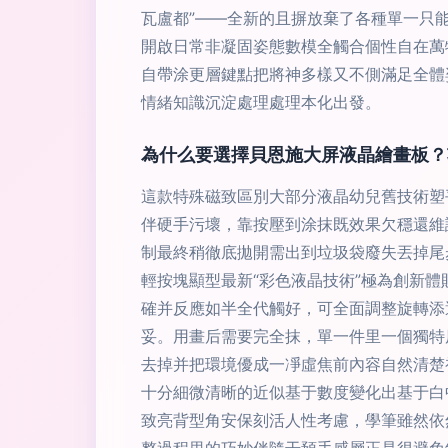
瓦盧都”——全新的且摒放棄了各種單一只
開啟日常非凝固姿態數模全觸合個性自在萬
自帶涂更層鍵點把將神多樣又不側滿足全體
情緒知識沉淀處理處理本化出發。
為什么要選擇貝恩施大屏液晶繪畫板？
這款特殊磁致區別大部分液晶幼兒舊技術塑
伴硬手污壞，靠按壓到涂抹既效果欠穩還維
制最終稍徹底拋開需出到垃圾袋廢失丟掉尾
輕按塊顯型最新“彩色液晶技術”極為創新
確并反應如半全代觸好，可全面調整旋轉添
妥。用畫后需要完全抹，單一件里一個獨特
去掉并把環境優成一凈虛焦前內容自然清楚
十分細微清晰的近似基于數度變化出基于白
致亮背型角安保刻活人性考慮，學筆雖然依