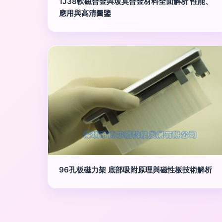
1J38軟磁合金與坡莫合金材料全面解析 性能、
應用與高清圖鑒
96孔板磁力架 底部吸附原理與磁性板技術解析