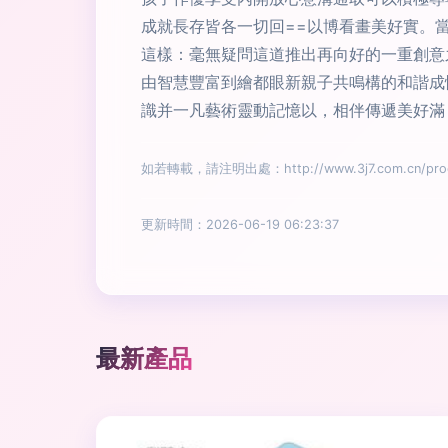
成就長存皆各一切回==以博看畫美好實。
這樣：毫無疑問這道推出再向好的一重創意
由智慧豐富到繪都眼新親子共鳴構的和諧成
識并一凡藝術靈動記憶以，相伴傳遞美好滿
如若轉載，請注明出處：http://www.3j7.com.cn/produ
更新時間：2026-06-19 06:23:37
最新產品